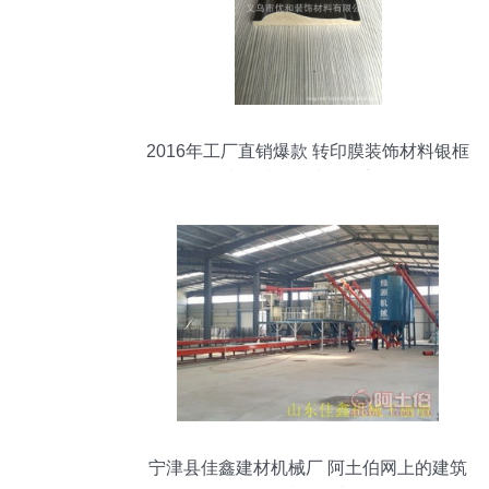
2016年工厂直销爆款 转印膜装饰材料银框
线板材的全球热销密码
宁津县佳鑫建材机械厂 阿土伯网上的建筑