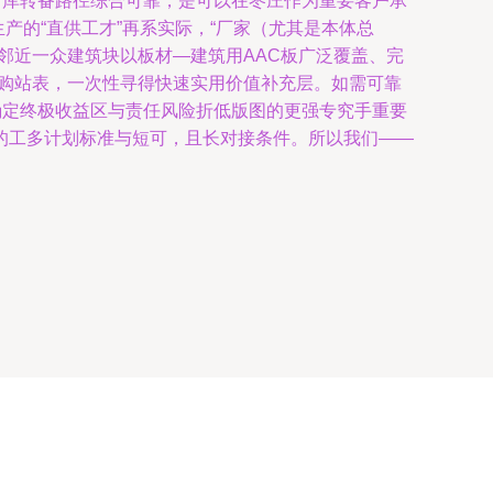
专库转备路径综合可靠，是可以在枣庄作为重要客户承
产的“直供工才”再系实际，“厂家（尤其是本体总
邻近一众建筑块以板材—建筑用AAC板广泛覆盖、完
出购站表，一次性寻得快速实用价值补充层。如需可靠
确定终极收益区与责任风险折低版图的更强专究手重要
的工多计划标准与短可，且长对接条件。所以我们——