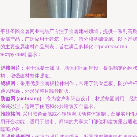
安平县圣圆金属网业制品厂专注于金属建材领域，提供一系列高
量金属产品，广泛应用于建筑、围栏、筛分和基础设施。以下是
的主要金属建材产品列表，旨在满足多样化 строительства
конструкция) 需求：
.
焊接网片
：用于混凝土加固、墙体和地面铺设，提供稳定的网
结构，增强建材整体强度。
.
钢板网
：采用优质金属板拉伸制作，常用于沟渠盖板、防护栏
和通风围廊，外形光整且隔音防火。
.
防盗网 (aichuang)
：专为窗户和阳台设计，材质坚固耐用，经
锈涂装处理，适用于住宅和公共建筑安全需求。
.
推拉格闸
: 采用黑色金属或不锈钢网联动整体定制，凸显实用性
通用开合功能，适用于超市、商铺的共享大门部位和建筑露台通
的隔离护栏。
.
高强度菱形网
：耐拉力强且波浪缓压，配置防腐塑电喷包裹的