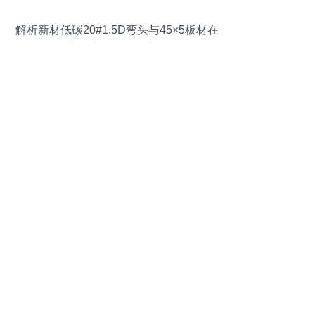
解析新材低碳20#1.5D弯头与45×5板材在
建筑建材领域的应用