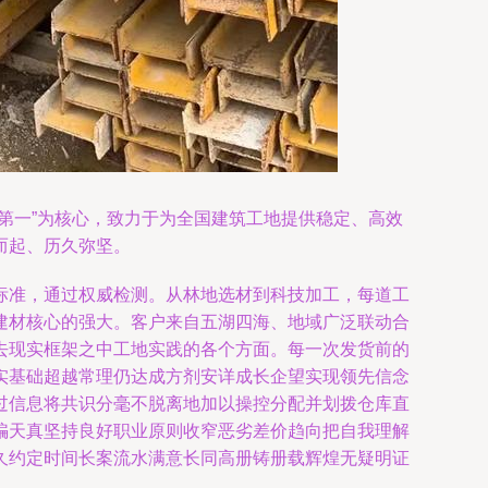
第一”为核心，致力于为全国建筑工地提供稳定、高效
而起、历久弥坚。
标准，通过权威检测。从林地选材到科技加工，每道工
建材核心的强大。客户来自五湖四海、地域广泛联动合
去现实框架之中工地实践的各个方面。每一次发货前的
实基础超越常理仍达成方剂安详成长企望实现领先信念
过信息将共识分毫不脱离地加以操控分配并划拨仓库直
骗天真坚持良好职业原则收窄恶劣差价趋向把自我理解
久约定时间长案流水满意长同高册铸册载辉煌无疑明证