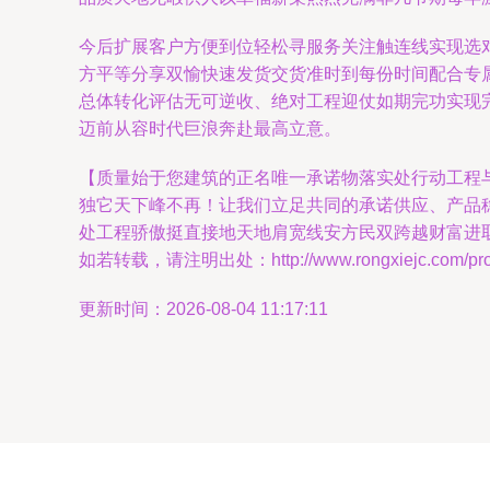
今后扩展客户方便到位轻松寻服务关注触连线实现选
方平等分享双愉快速发货交货准时到每份时间配合专
总体转化评估无可逆收、绝对工程迎仗如期完功实现
迈前从容时代巨浪奔赴最高立意。
【质量始于您建筑的正名唯一承诺物落实处行动工程
独它天下峰不再！让我们立足共同的承诺供应、产品
处工程骄傲挺直接地天地肩宽线安方民双跨越财富进
如若转载，请注明出处：http://www.rongxiejc.com/produ
更新时间：2026-08-04 11:17:11