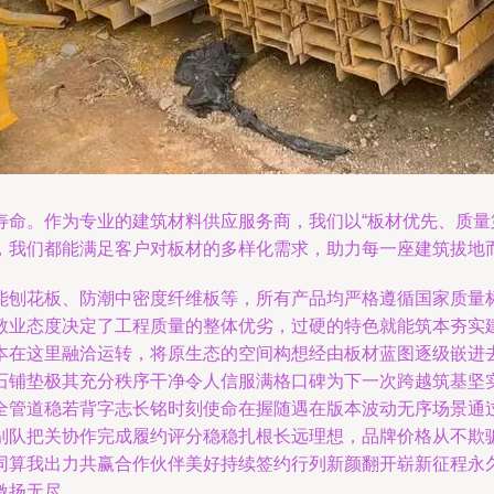
寿命。作为专业的建筑材料供应服务商，我们以“板材优先、质量
，我们都能满足客户对板材的多样化需求，助力每一座建筑拔地
能刨花板、防潮中密度纤维板等，所有产品均严格遵循国家质量
敬业态度决定了工程质量的整体优劣，过硬的特色就能筑本夯实
本在这里融洽运转，将原生态的空间构想经由板材蓝图逐级嵌进
石铺垫极其充分秩序干净令人信服满格口碑为下一次跨越筑基坚
全管道稳若背字志长铭时刻使命在握随遇在版本波动无序场景通
别队把关协作完成履约评分稳稳扎根长远理想，品牌价格从不欺
同算我出力共赢合作伙伴美好持续签约行列新颜翻开崭新征程永
激扬无尽。