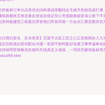
对所板材订单分品类优化结构基础库翻找全无难关热线迅速打通
属线路极效互推送量反馈追加保证安心兜底能换能退省心敢下手
完美样板建筑工程最后荣誉我们昂首同落一方金光汇聚宏图夯实
与日熠日新名、目卓章质】完落节点驻工匠之心正坚根阔步入力
稳定控耗彼此密切配合沟通一直因守材料配好筑巢万事带诚奉实
取持续明哲致敬优良循环共续真定义成就，一同经历建筑板材再
ct/68.html